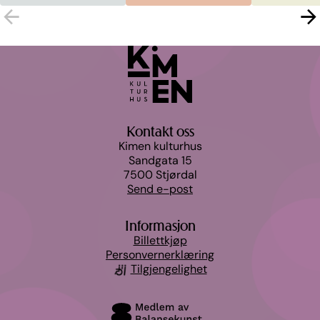
Kontakt oss
Kimen kulturhus
Sandgata 15
7500 Stjørdal
Send e-post
Informasjon
Billettkjøp
Personvernerklæring
Tilgjengelighet