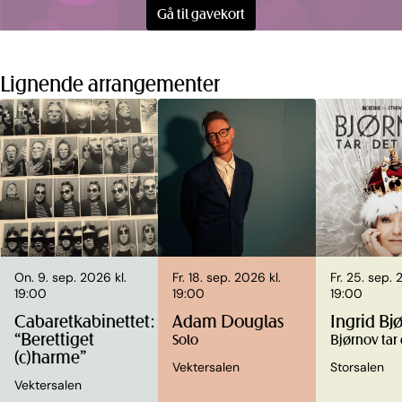
Gå til gavekort
Lignende arrangementer
On. 9. sep. 2026 kl.
Fr. 18. sep. 2026 kl.
Fr. 25. sep. 
19:00
19:00
19:00
Cabaretkabinettet:
Adam Douglas
Ingrid Bj
“Berettiget
Solo
Bjørnov tar
(c)harme”
Vektersalen
Storsalen
Vektersalen