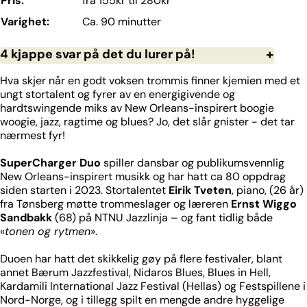
Pris:
fra 155kr til 280kr
Varighet:
Ca. 90 minutter
4 kjappe svar på det du lurer på!
Hva skjer når en godt voksen trommis finner kjemien med et
ungt stortalent og fyrer av en energigivende og
hardtswingende miks av New Orleans-inspirert boogie
woogie, jazz, ragtime og blues? Jo, det slår gnister - det tar
nærmest fyr!
SuperCharger Duo
spiller dansbar og publikumsvennlig
New Orleans-inspirert musikk og har hatt ca 80 oppdrag
siden starten i 2023. Stortalentet
Eirik Tveten
, piano, (26 år)
fra Tønsberg møtte trommeslager og læreren
Ernst Wiggo
Sandbakk
(68) på NTNU Jazzlinja – og fant tidlig både
«
tonen og rytmen
».
Duoen har hatt det skikkelig gøy på flere festivaler, blant
annet Bærum Jazzfestival, Nidaros Blues, Blues in Hell,
Kardamili International Jazz Festival (Hellas) og Festspillene i
Nord-Norge, og i tillegg spilt en mengde andre hyggelige