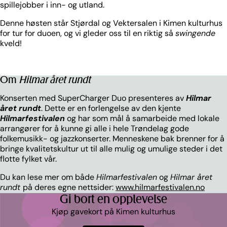
spillejobber i inn- og utland.
Denne høsten står Stjørdal og Vektersalen i Kimen kulturhus
for tur for duoen, og vi gleder oss til en riktig så
swingende
kveld!
Om
Hilmar året rundt
Konserten med SuperCharger Duo presenteres av
Hilmar
året rundt
. Dette er en forlengelse av den kjente
Hilmarfestivalen
og har som mål å samarbeide med lokale
arrangører for å kunne gi alle i hele Trøndelag gode
folkemusikk- og jazzkonserter. Menneskene bak brenner for å
bringe kvalitetskultur ut til alle mulig og umulige steder i det
flotte fylket vår.
Du kan lese mer om både
Hilmarfestivalen
og
Hilmar året
rundt
på deres egne nettsider:
www.hilmarfestivalen.no
Gi bort en opplevelse
Kjøp gavekort på Kimen kulturhus