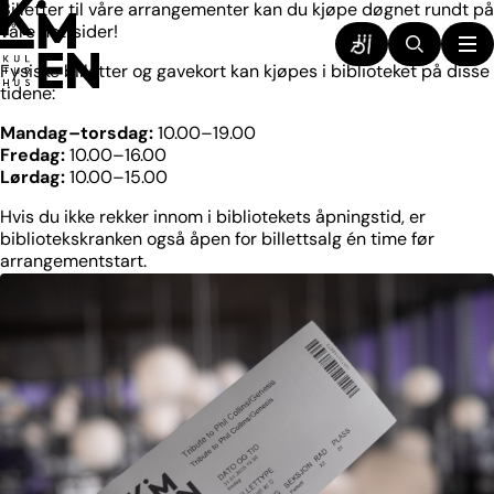
Hopp
Billetter til våre arrangementer kan du kjøpe døgnet rundt på
til
våre nettsider!
innhold
Fysiske billetter og gavekort kan kjøpes i biblioteket på disse
tidene:
Mandag–torsdag:
10.00–19.00
Fredag:
10.00–16.00
Lørdag:
10.00–15.00
Hvis du ikke rekker innom i bibliotekets åpningstid, er
bibliotekskranken også åpen for billettsalg én time før
arrangementstart.