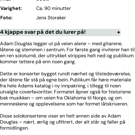
Varighet:
Ca. 90 minutter
Foto:
Jens Storaker
4 kjappe svar på det du lurer på!
Adam Douglas legger ut på veien alene – med gitarene,
låtene og stemmen i sentrum. For første gang inviterer han til
en ren soloturné, der uttrykket strippes helt ned og publikum
kommer tettere på enn noen gang.
Dette er konserter bygget rundt nærhet og tilstedeværelse,
der låtene får stå på egne bein. Publikum får høre materiale
fra hele Adams katalog i ny innpakning, i tillegg til noen
utvalgte coverfavoritter. Formatet åpner også for historiene
bak musikken – om veien fra Oklahoma til Norge, og om
menneskene og opplevelsene som har formet låtskriveren.
Disse solokonsertene viser en helt annen side av Adam
Douglas – nært, ærlig og ufiltrert, der alt står og faller på
formidlingen.