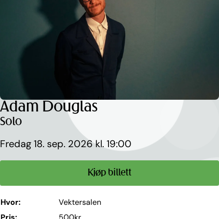
Hopp
til
innhold
Adam Douglas
Solo
Fredag 18. sep. 2026 kl. 19:00
Kjøp billett
Hvor:
Vektersalen
Pris:
500kr