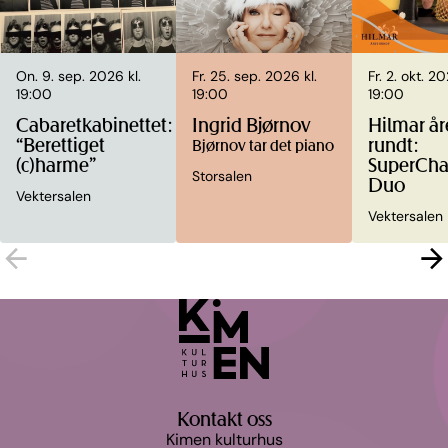
On. 9. sep. 2026 kl.
Fr. 25. sep. 2026 kl.
Fr. 2. okt. 20
19:00
19:00
19:00
Cabaretkabinettet:
Ingrid Bjørnov
Hilmar år
“Berettiget
rundt:
Bjørnov tar det piano
(c)harme”
SuperCha
Storsalen
Duo
Vektersalen
Vektersalen
Kontakt oss
Kimen kulturhus