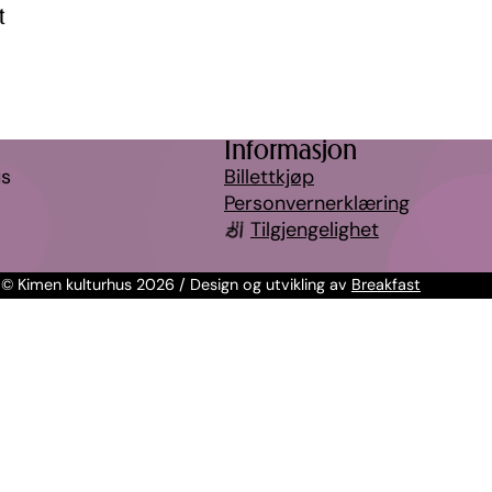
t
Informasjon
us
Billettkjøp
Personvernerklæring
Tilgjengelighet
© Kimen kulturhus 2026 / Design og utvikling av
Breakfast