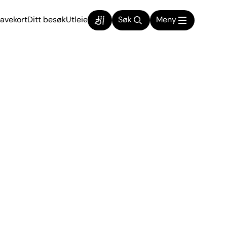
avekort
Ditt besøk
Utleie
Søk
Meny