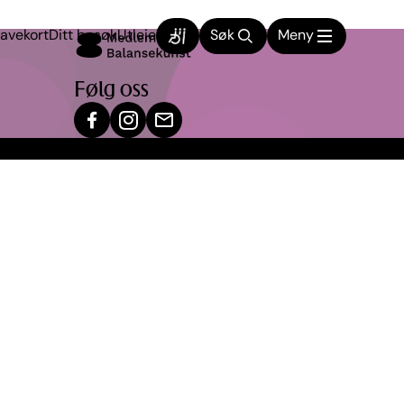
avekort
Ditt besøk
Utleie
Søk
Meny
Følg oss