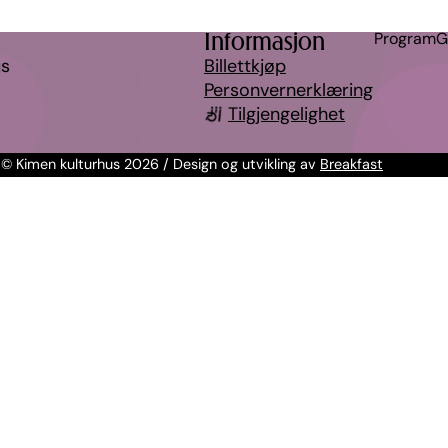
Informasjon
Program
G
us
Billettkjøp
Personvernerklæring
Tilgjengelighet
© Kimen kulturhus 2026 / Design og utvikling av
Breakfast