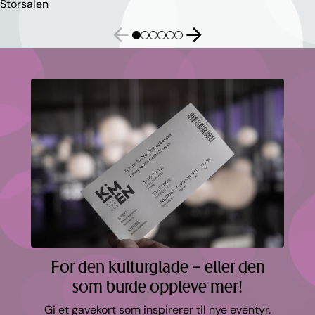
Storsalen
For den kulturglade – eller den
som burde oppleve mer!
Gi et gavekort som inspirerer til nye eventyr.